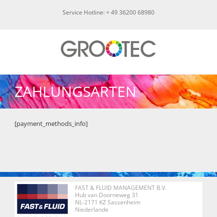
Skip
Service Hotline: + 49 36200 68980
to
content
ZAHLUNGSARTEN
[payment_methods_info]
FAST & FLUID MANAGEMENT B.V.
Hub van Doorneweg 31
NL-2171 KZ Sassenheim
Niederlande