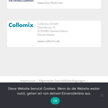
www.fast-fluid.com
Collomix GmbH
Daimlerstr. 9
D-85080 Gaimersheim
Deutschland
www.collomix.de
Impressum
|
Allgemeine Geschäftsbedingungen
|
Datenschutzbelehrung
| Eine Website von
Ihrer Ideenfabrik
und
Diese Website benutzt Cookies. Wenn du die Website weiter
Martin. Marketing Management
nutzt, gehen wir von deinem Einverständnis aus.
OK